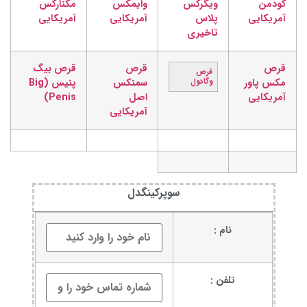
گودمن
ویگرکس
وایمکس
مگنارکس
آمریکایی
پلاس
آمریکایی
آمریکایی
تاخیری
قرص
قرص
قرص بیگ
قرص
مکس پاور
وگادول
سمنکس
پنیس (Big
آمریکایی
اصل
Penis)
آمریکایی
سوپرکینگدل
نام :
تلفن :