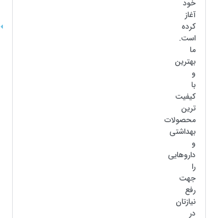
خود
آغاز
کرده
است.
ما
بهترین
و
با
کیفیت
ترین
محصولات
بهداشتی
و
داروهایی
را
جهت
رفع
نیازتان
در