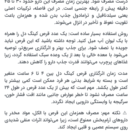
درست مصرف شود. بهترین زمان مصرف این دارو حدود ۳۰ تا ۴۵
دقیقه پیش از رابطه جنسی است. در این فاصله، ترکیبات اصلی
یعنی سیلدنافیل و ترامادول جذب بدن شده و هم‌زمان باعث
تقویت نعوظ و تأخیر در انزال می‌شوند.
روش استفاده بسیار ساده است: یک عدد قرص کینگ دل را همراه
با یک لیوان آب میل کنید. توجه داشته باشید که این قرص نباید
جویده یا نصف شود. برای جذب بهتر و اثرگذاری سریع‌تر، توصیه
می‌شود با معده خالی یا بعد از یک وعده سبک استفاده گردد، زیرا
غذاهای پرچرب می‌توانند قدرت جذب دارو را کاهش دهند.
مدت زمان اثرگذاری قرص کینگ دل بین ۴ تا ۶ ساعت متغیر
است و بسته به شرایط بدنی هر فرد ممکن است کمی بیشتر یا
کمتر طول بکشد. مهم است که بیش از
یک عدد قرص در طول ۲۴
ساعت
مصرف نشود تا خطر عوارض جانبی مانند افت فشار خون،
سرگیجه یا وابستگی دارویی ایجاد نگردد.
⚠️ نکته مهم: مصرف همزمان این قرص با الکل، مواد مخدر یا
داروهای آرام‌بخش ممنوع است، زیرا می‌تواند اثرات منفی شدیدی
روی سیستم عصبی و قلبی ایجاد کند.