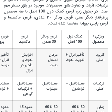
ترکیبات، اثرات و تفاوت‌های محصولات موجود در بازار بسیار مهم
است. در جدول زیر،
قرص کینگ دول 100 اصل
با سه محصول
پرطرفدار دیگر یعنی
قرص ویاگرا ۳۰ عددی، قرص ماکسیما و
قرص پاپلی پروانه
مقایسه شده است.
ویژگی /
کینگ دول
قرص ویاگرا
قرص
قرص پ
محصول
100 اصل
30 عددی
ماکسیما
پروا
کاربرد
تأخیر انزال +
درمان
افزایش
تأخیر 
اصلی
تقویت نعوظ
اختلال
نعوظ و
انزال +
نعوظ
تأخیر در
بهبود 
انزال
ترکیبات
سیلدنافیل +
سیلدنافیل
سیلدنافیل
سیلدنا
اصلی
ترامادول
سیترات
+ ترکیبات
+ ترام
گیاهی
زمان
30 تا 60
30 تا 60
حدود 45