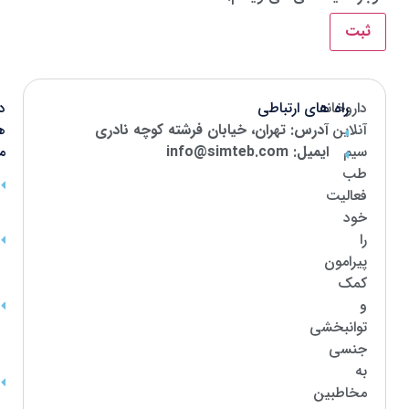
داروخانه
راه های ارتباطی
د
آنلاین
آدرس: تهران، خیابان فرشته کوچه نادری
ه
سیم
ایمیل: info@simteb.com
م
طب
فعالیت
خود
را
پیرامون
کمک
و
توانبخشی
جنسی
به
مخاطبین