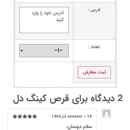
آدرس :
تعداد :
2 دیدگاه برای
قرص کینگ دل
18 آذر 1404
–
soozani
نمره
5
از 5
سلام دوستان،